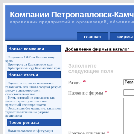
Компании Петропавловск-Камч
справочник предприятий и организаций, объявлен
главная
фирм
Новые компании
Добавление фирмы в каталог
Отделение СФР по Камчатскому
краю
Прокуратура Камчатского края
Заполните
Арбитражный суд Камчатского края
следующие поля
Новые статьи
*
Раздел
Оценки, которые не показывают
готовность: как школы создают разрыв
между успеваемостью и
*
Название фирмы
самостоятельностью
Ритм, который не совпадает: как
мечети теряют участие из-за
временной несинхронности
Экспозиция без маршрута: как музеи
теряют вовлечение на разрыве
восприятия
Пресс-релизы
Новая налоговая конфигурация
*
Краткое описание