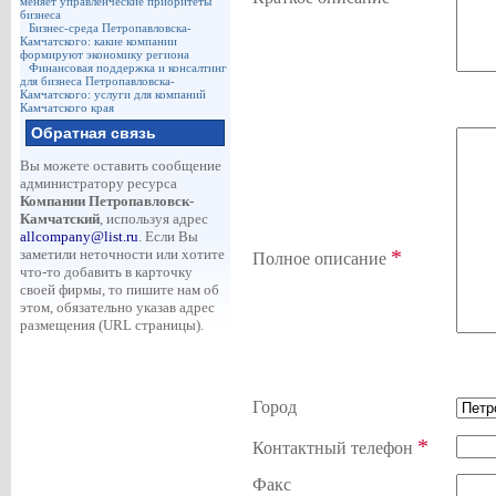
меняет управленческие приоритеты
бизнеса
Бизнес-среда Петропавловска-
Камчатского: какие компании
формируют экономику региона
Финансовая поддержка и консалтинг
для бизнеса Петропавловска-
Камчатского: услуги для компаний
Камчатского края
Обратная связь
Вы можете оставить сообщение
администратору ресурса
Компании Петропавловск-
Камчатский
, используя адрес
allcompany@list.ru
. Если Вы
*
заметили неточности или хотите
Полное описание
что-то добавить в карточку
своей фирмы, то пишите нам об
этом, обязательно указав адрес
размещения (URL страницы).
Город
*
Контактный телефон
Факс