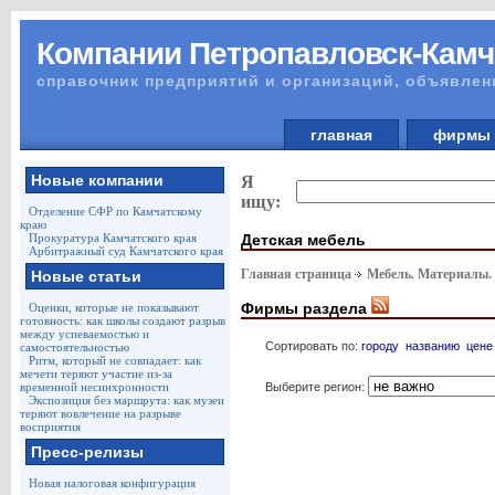
Компании Петропавловск-Камч
справочник предприятий и организаций, объявлен
главная
фирм
Новые компании
Я
ищу:
Отделение СФР по Камчатскому
краю
Детская мебель
Прокуратура Камчатского края
Арбитражный суд Камчатского края
Главная страница
Мебель. Материалы.
Новые статьи
Фирмы раздела
Оценки, которые не показывают
готовность: как школы создают разрыв
между успеваемостью и
Сортировать по:
городу
названию
цене
самостоятельностью
Ритм, который не совпадает: как
мечети теряют участие из-за
Выберите регион:
временной несинхронности
Экспозиция без маршрута: как музеи
теряют вовлечение на разрыве
восприятия
Пресс-релизы
Новая налоговая конфигурация