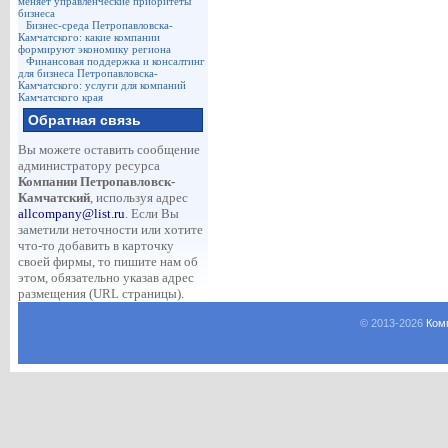
меняет управленческие приоритеты
бизнеса
Бизнес-среда Петропавловска-
Камчатского: какие компании
формируют экономику региона
Финансовая поддержка и консалтинг
для бизнеса Петропавловска-
Камчатского: услуги для компаний
Камчатского края
Обратная связь
Вы можете оставить сообщение
администратору ресурса
Компании Петропавловск-
Камчатский
, используя адрес
allcompany@list.ru
. Если Вы
заметили неточности или хотите
что-то добавить в карточку
своей фирмы, то пишите нам об
этом, обязательно указав адрес
размещения (URL страницы).
© 2013-
2026
Ком