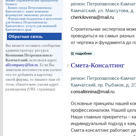
меняет управленческие приоритеты
регион: Петропавловск-Камчатс
бизнеса
Бизнес-среда Петропавловска-
Камчатский, ул. Максутова, д. 4
Камчатского: какие компании
формируют экономику региона
cherkilovena@mail.ru
Финансовая поддержка и консалтинг
для бизнеса Петропавловска-
Камчатского: услуги для компаний
Строительная экспертиза мож
Камчатского края
проводиться на самых разных 
Обратная связь
от чертежа и фундамента до г
Вы можете оставить сообщение
администратору ресурса
Компании Петропавловск-
Камчатский
, используя адрес
Смета-Консалтинг
allcompany@list.ru
. Если Вы
2.
заметили неточности или хотите
что-то добавить в карточку
регион: Петропавловск-Камчатс
своей фирмы, то пишите нам об
этом, обязательно указав адрес
Камчатский, пр. Рыбаков, д. 2/1
размещения (URL страницы).
consaltinnina@mail.ru
Основные принципы нашей ком
профессионализм. Нашей цель
Наши главные приоритеты – к
индивидуальный подход к кажд
Смета-консалтинг работают д