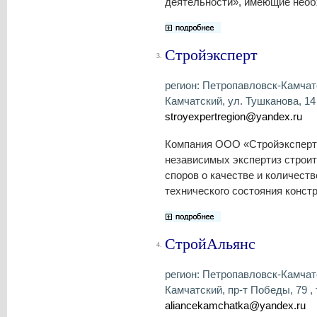
деятельности», имеющие необ
Стройэксперт
3.
регион: Петропавловск-Камчатс
Камчатский, ул. Тушканова, 14 ,
stroyexpertregion@yandex.ru
Компания ООО «Стройэксперт»
независимых экспертиз строит
споров о качестве и количест
технического состояния конст
СтройАльянс
4.
регион: Петропавловск-Камчатс
Камчатский, пр-т Победы, 79 , т
aliancekamchatka@yandex.ru