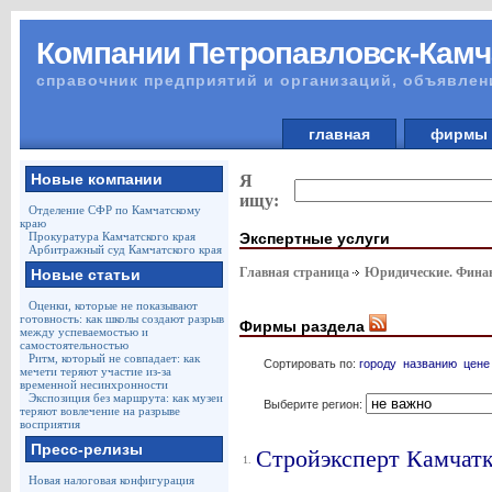
Компании Петропавловск-Камч
справочник предприятий и организаций, объявлен
главная
фирм
Новые компании
Я
ищу:
Отделение СФР по Камчатскому
краю
Экспертные услуги
Прокуратура Камчатского края
Арбитражный суд Камчатского края
Главная страница
Юридические. Финан
Новые статьи
Оценки, которые не показывают
готовность: как школы создают разрыв
Фирмы раздела
между успеваемостью и
самостоятельностью
Ритм, который не совпадает: как
Сортировать по:
городу
названию
цене
мечети теряют участие из-за
временной несинхронности
Экспозиция без маршрута: как музеи
Выберите регион:
теряют вовлечение на разрыве
восприятия
Пресс-релизы
Стройэксперт Камчат
1.
Новая налоговая конфигурация